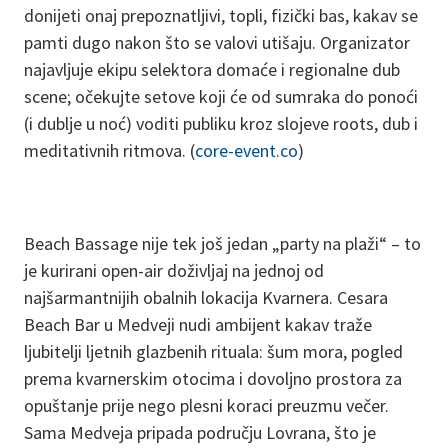
donijeti onaj prepoznatljivi, topli, fizički bas, kakav se
pamti dugo nakon što se valovi utišaju. Organizator
najavljuje ekipu selektora domaće i regionalne dub
scene; očekujte setove koji će od sumraka do ponoći
(i dublje u noć) voditi publiku kroz slojeve roots, dub i
meditativnih ritmova. (
core-event.co
)
Beach Bassage nije tek još jedan „party na plaži“ – to
je kurirani open-air doživljaj na jednoj od
najšarmantnijih obalnih lokacija Kvarnera. Cesara
Beach Bar u Medveji nudi ambijent kakav traže
ljubitelji ljetnih glazbenih rituala: šum mora, pogled
prema kvarnerskim otocima i dovoljno prostora za
opuštanje prije nego plesni koraci preuzmu večer.
Sama Medveja pripada području Lovrana, što je