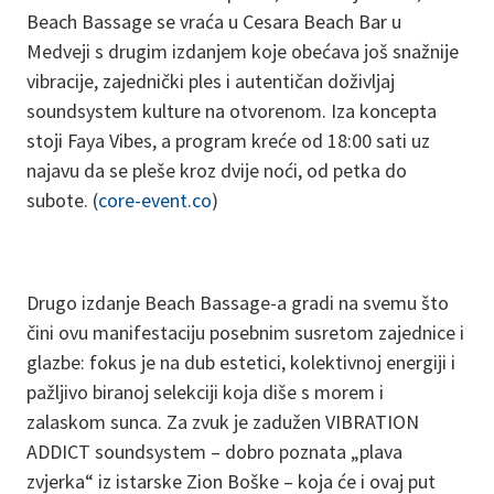
Beach Bassage se vraća u Cesara Beach Bar u
Medveji s drugim izdanjem koje obećava još snažnije
vibracije, zajednički ples i autentičan doživljaj
soundsystem kulture na otvorenom. Iza koncepta
stoji Faya Vibes, a program kreće od 18:00 sati uz
najavu da se pleše kroz dvije noći, od petka do
subote. (
core-event.co
)
Drugo izdanje Beach Bassage-a gradi na svemu što
čini ovu manifestaciju posebnim susretom zajednice i
glazbe: fokus je na dub estetici, kolektivnoj energiji i
pažljivo biranoj selekciji koja diše s morem i
zalaskom sunca. Za zvuk je zadužen VIBRATION
ADDICT soundsystem – dobro poznata „plava
zvjerka“ iz istarske Zion Boške – koja će i ovaj put