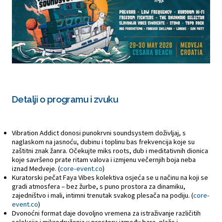
Detalji o programu i zvuku
Vibration Addict donosi punokrvni soundsystem doživljaj, s
naglaskom na jasnoću, dubinu i toplinu bas frekvencija koje su
zaštitni znak žanra. Očekujte miks roots, dub i meditativnih dionica
koje savršeno prate ritam valova i izmjenu večernjih boja neba
iznad Medveje. (
core-event.co
)
Kuratorski pečat Faya Vibes kolektiva osjeća se u načinu na koji se
gradi atmosfera – bez žurbe, s puno prostora za dinamiku,
zajedništvo i mali, intimni trenutak svakog plesača na podiju. (
core-
event.co
)
Dvonoćni format daje dovoljno vremena za istraživanje različitih