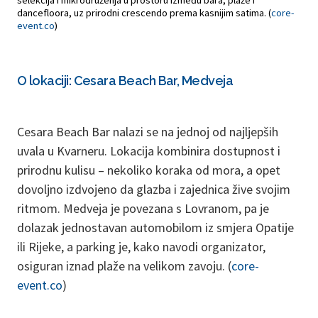
selekcija i mikrodruženja u prostoru između bara, plaže i
dancefloora, uz prirodni crescendo prema kasnijim satima. (
core-
event.co
)
O lokaciji: Cesara Beach Bar, Medveja
Cesara Beach Bar nalazi se na jednoj od najljepših
uvala u Kvarneru. Lokacija kombinira dostupnost i
prirodnu kulisu – nekoliko koraka od mora, a opet
dovoljno izdvojeno da glazba i zajednica žive svojim
ritmom. Medveja je povezana s Lovranom, pa je
dolazak jednostavan automobilom iz smjera Opatije
ili Rijeke, a parking je, kako navodi organizator,
osiguran iznad plaže na velikom zavoju. (
core-
event.co
)