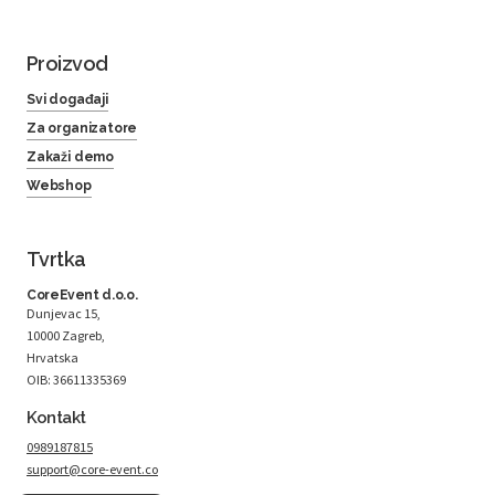
Proizvod
Svi događaji
Za organizatore
Zakaži demo
Webshop
Tvrtka
CoreEvent d.o.o.
Dunjevac 15,
10000 Zagreb,
Hrvatska
OIB: 36611335369
Kontakt
0989187815
support@core-event.co