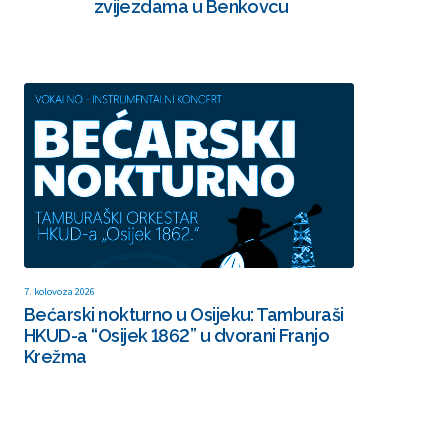
zvijezdama u Benkovcu
7. kolovoza 2026
Bećarski nokturno u Osijeku: Tamburaši
HKUD-a “Osijek 1862” u dvorani Franjo
Krežma