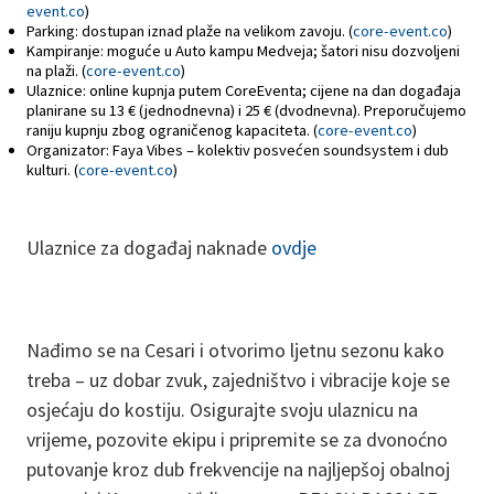
event.co
)
Parking: dostupan iznad plaže na velikom zavoju. (
core-event.co
)
Kampiranje: moguće u Auto kampu Medveja; šatori nisu dozvoljeni
na plaži. (
core-event.co
)
Ulaznice: online kupnja putem CoreEventa; cijene na dan događaja
planirane su 13 € (jednodnevna) i 25 € (dvodnevna). Preporučujemo
raniju kupnju zbog ograničenog kapaciteta. (
core-event.co
)
Organizator: Faya Vibes – kolektiv posvećen soundsystem i dub
kulturi. (
core-event.co
)
Ulaznice za događaj naknade
ovdje
Nađimo se na Cesari i otvorimo ljetnu sezonu kako
treba – uz dobar zvuk, zajedništvo i vibracije koje se
osjećaju do kostiju. Osigurajte svoju ulaznicu na
vrijeme, pozovite ekipu i pripremite se za dvonoćno
putovanje kroz dub frekvencije na najljepšoj obalnoj