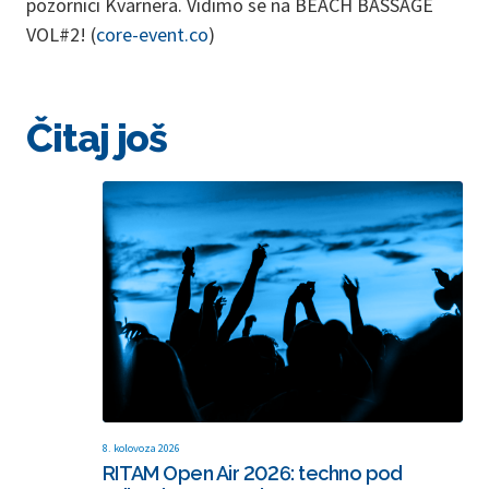
pozornici Kvarnera. Vidimo se na BEACH BASSAGE
VOL#2! (
core-event.co
)
Čitaj još
8. kolovoza 2026
RITAM Open Air 2026: techno pod