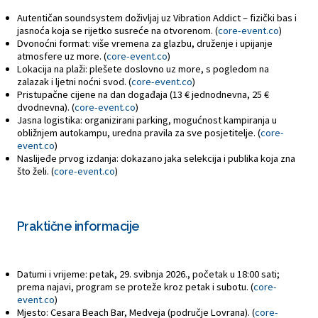
Autentičan soundsystem doživljaj uz Vibration Addict – fizički bas i
jasnoća koja se rijetko susreće na otvorenom. (
core-event.co
)
Dvonoćni format: više vremena za glazbu, druženje i upijanje
atmosfere uz more. (
core-event.co
)
Lokacija na plaži: plešete doslovno uz more, s pogledom na
zalazak i ljetni noćni svod. (
core-event.co
)
Pristupačne cijene na dan događaja (13 € jednodnevna, 25 €
dvodnevna). (
core-event.co
)
Jasna logistika: organizirani parking, mogućnost kampiranja u
obližnjem autokampu, uredna pravila za sve posjetitelje. (
core-
event.co
)
Naslijeđe prvog izdanja: dokazano jaka selekcija i publika koja zna
što želi. (
core-event.co
)
Praktične informacije
Datumi i vrijeme: petak, 29. svibnja 2026., početak u 18:00 sati;
prema najavi, program se proteže kroz petak i subotu. (
core-
event.co
)
Mjesto: Cesara Beach Bar, Medveja (područje Lovrana). (
core-