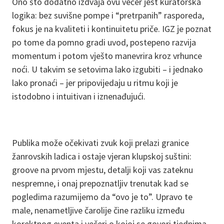
Ono što dodatno izdvaja ovu večer jest kuratorska
logika: bez suvišne pompe i “pretrpanih” rasporeda,
fokus je na kvaliteti i kontinuitetu priče. IGZ je poznat
po tome da pomno gradi uvod, postepeno razvija
momentum i potom vješto manevrira kroz vrhunce
noći. U takvim se setovima lako izgubiti – i jednako
lako pronaći – jer pripovijedaju u ritmu koji je
istodobno i intuitivan i iznenađujući.
Publika može očekivati zvuk koji prelazi granice
žanrovskih ladica i ostaje vjeran klupskoj suštini:
groove na prvom mjestu, detalji koji vas zateknu
nespremne, i onaj prepoznatljiv trenutak kad se
pogledima razumijemo da “ovo je to”. Upravo te
male, nenametljive čarolije čine razliku između
korektnog eventa i večeri o kojoj se govori tjednima.