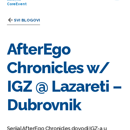
CoreEvent
SVI BLOGOVI
AfterEgo
Chronicles w/
IGZ @ Lazareti –
Dubrovnik
Serijal AfterEgo Chronicles dovodi IGZ-a u