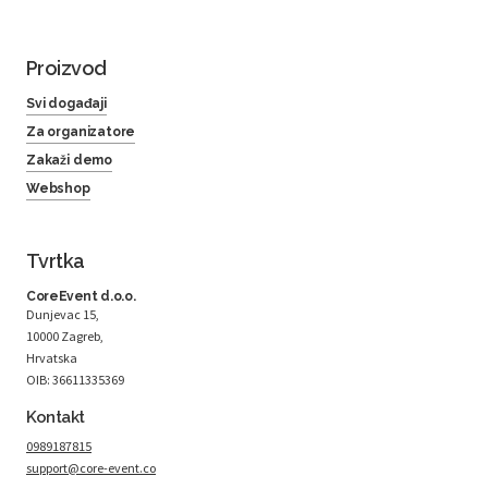
Proizvod
Svi događaji
Za organizatore
Zakaži demo
Webshop
Tvrtka
CoreEvent d.o.o.
Dunjevac 15,
10000 Zagreb,
Hrvatska
OIB: 36611335369
Kontakt
0989187815
support@core-event.co