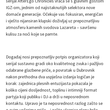
serijal AfterEgo Chronicles vraća se s glavnim gostom
IGZ-om, jednim od najistaknutijih selektora nove
domaće generacije. Očekuje vas fokusiran, energičan
i vješto nijansiran klupski doživljaj uz prepoznatljivu
atmosferu kamenih svodova Lazareta – savršenu
kulisu za noći koje se pamte.
Događaj nosi prepoznatljiv potpis organizatora koji
serijal sustavno gradi oko kvalitetnog zvuka i pažljivo
odabrane glazbene priče, a povratak u Dubrovnik
nakon prethodna dva uspješna izdanja logičan je
korak: zajednica plesnih entuzijasta pokazala je
koliko cijeni dosljednost, toplinu i intimniji format
partyja koji publiku i DJ-a drži u neposrednom
kontaktu. Upravo je ta neposrednost razlog zašto se
o ovim večerima priča – i zašto ulaznice planu brže