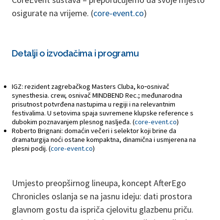
osigurate na vrijeme. (
core-event.co
)
Detalji o izvođačima i programu
IGZ: rezident zagrebačkog Masters Cluba, ko‑osnivač
synesthesia. crew, osnivač MINDBEND Rec.; međunarodna
prisutnost potvrđena nastupima u regiji i na relevantnim
festivalima. U setovima spaja suvremene klupske reference s
dubokim poznavanjem plesnog nasljeđa. (
core-event.co
)
Roberto Brignani: domaćin večeri i selektor koji brine da
dramaturgija noći ostane kompaktna, dinamična i usmjerena na
plesni podij. (
core-event.co
)
Umjesto preopširnog lineupa, koncept AfterEgo
Chronicles oslanja se na jasnu ideju: dati prostora
glavnom gostu da ispriča cjelovitu glazbenu priču.