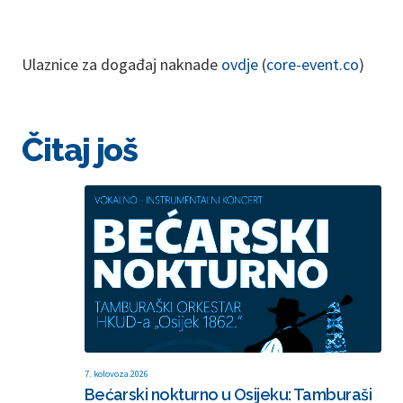
Ulaznice za događaj naknade
ovdje
(
core-event.co
)
Čitaj još
7. kolovoza 2026
Bećarski nokturno u Osijeku: Tamburaši