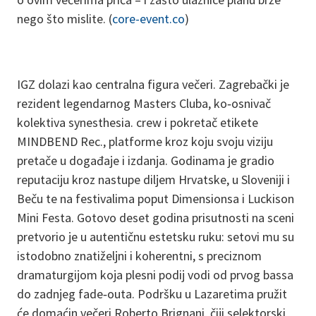
nego što mislite. (
core-event.co
)
IGZ dolazi kao centralna figura večeri. Zagrebački je
rezident legendarnog Masters Cluba, ko‑osnivač
kolektiva synesthesia. crew i pokretač etikete
MINDBEND Rec., platforme kroz koju svoju viziju
pretače u događaje i izdanja. Godinama je gradio
reputaciju kroz nastupe diljem Hrvatske, u Sloveniji i
Beču te na festivalima poput Dimensionsa i Luckison
Mini Festa. Gotovo deset godina prisutnosti na sceni
pretvorio je u autentičnu estetsku ruku: setovi mu su
istodobno znatiželjni i koherentni, s preciznom
dramaturgijom koja plesni podij vodi od prvog bassa
do zadnjeg fade‑outa. Podršku u Lazaretima pružit
će domaćin večeri Roberto Brignani, čiji selektorski