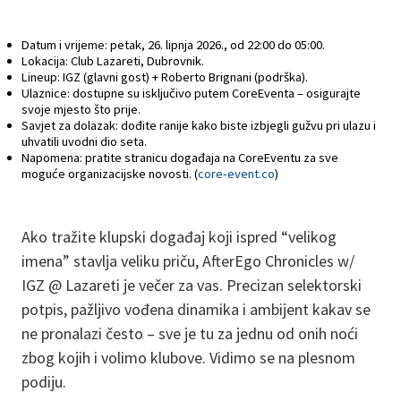
Datum i vrijeme: petak, 26. lipnja 2026., od 22:00 do 05:00.
Lokacija: Club Lazareti, Dubrovnik.
Lineup: IGZ (glavni gost) + Roberto Brignani (podrška).
Ulaznice: dostupne su isključivo putem CoreEventa – osigurajte
svoje mjesto što prije.
Savjet za dolazak: dođite ranije kako biste izbjegli gužvu pri ulazu i
uhvatili uvodni dio seta.
Napomena: pratite stranicu događaja na CoreEventu za sve
moguće organizacijske novosti. (
core-event.co
)
Ako tražite klupski događaj koji ispred “velikog
imena” stavlja veliku priču, AfterEgo Chronicles w/
IGZ @ Lazareti je večer za vas. Precizan selektorski
potpis, pažljivo vođena dinamika i ambijent kakav se
ne pronalazi često – sve je tu za jednu od onih noći
zbog kojih i volimo klubove. Vidimo se na plesnom
podiju.