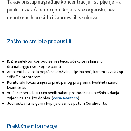
Takav pristup nagrađuje koncentraciju i strpljenje – a
publici uzvraća emocijom koja raste organski, bez
nepotrebnih prekida i žanrovskih skokova.
Zašto ne smijete propustiti
IGZ je selektor koji podiže ljestvicu: očekujte rafiniranu
dramaturgiju i set koji se pamti.
Ambijent Lazareta pojačava doživljaj – ljetna noć, kamen i zvuk koji
“diše” s prostorom.
Kuratorski fokus umjesto pretrpanog programa: kvaliteta iznad
kvantitete.
Vraćanje serijala u Dubrovnik nakon prethodnih uspješnih izdanja –
zajednica zna što dobiva. (
core-event.co
)
Jednostavna i sigurna kupnja ulaznica putem CoreEventa.
Praktične informacije