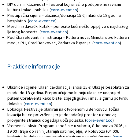
DIY duh i inkluzivnost – festival koji snažno podupire nezavisnu
kulturu i mladu publiku. (
core-event.co
)
Pristupačna cijena – ulaznica/donacija 15 €; mladi do 18 godina
besplatno. (
core-event.co
)
Merch i izdavački kutak – ponesite kući nešto opipljivo s najdražeg
ljetnog koncerta. (
core-event.co
)
Podrška relevantnih institucija – Kultura nova, Ministarstvo kulture i
medija RH, Grad Benkovac, Zadarska županija. (
core-event.co
)
Praktične informacije
Ulaznice i cijene: Ulaznica/donacija iznosi 15 €. Ulaz je besplatan za
mlade do 18 godina. Preporučujemo kupnju ulaznice unaprijed
putem CoreEventa kako biste izbjegli gužvu i imali sigurnu potvrdu
dolaska. (
core-event.co
)
Lokacija: Festival je planiran na otvorenom u Benkovcu. Točna
lokacija bit će potvrđena jer je dosadašnji prostor u obnovi;
provjerite stranicu događaja uoči polaska. (
core-event.co
)
Vremenski okvir: Program započinje u subotu, 8. kolovoza 2026., u
19:00 i traje do ranih jutarnjih sati nedjelje, 9. kolovoza (04:00).
Isplanirajte dolazak i povratak s obzirom na noćni format. (
core-