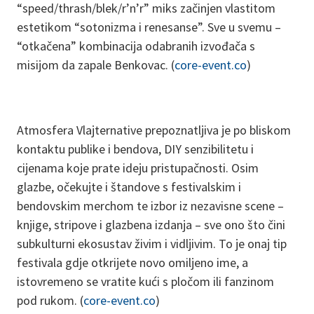
“speed/thrash/blek/r’n’r” miks začinjen vlastitom
estetikom “sotonizma i renesanse”. Sve u svemu –
“otkačena” kombinacija odabranih izvođača s
misijom da zapale Benkovac. (
core-event.co
)
Atmosfera Vlajternative prepoznatljiva je po bliskom
kontaktu publike i bendova, DIY senzibilitetu i
cijenama koje prate ideju pristupačnosti. Osim
glazbe, očekujte i štandove s festivalskim i
bendovskim merchom te izbor iz nezavisne scene –
knjige, stripove i glazbena izdanja – sve ono što čini
subkulturni ekosustav živim i vidljivim. To je onaj tip
festivala gdje otkrijete novo omiljeno ime, a
istovremeno se vratite kući s pločom ili fanzinom
pod rukom. (
core-event.co
)