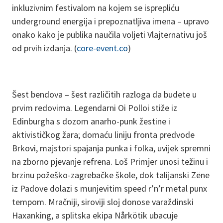
inkluzivnim festivalom na kojem se isprepliću
underground energija i prepoznatljiva imena – upravo
onako kako je publika naučila voljeti Vlajternativu još
od prvih izdanja. (
core-event.co
)
Šest bendova – šest različitih razloga da budete u
prvim redovima. Legendarni Oi Polloi stiže iz
Edinburgha s dozom anarho-punk žestine i
aktivističkog žara; domaću liniju fronta predvode
Brkovi, majstori spajanja punka i folka, uvijek spremni
na zborno pjevanje refrena. Loš Primjer unosi težinu i
brzinu požeško-zagrebačke škole, dok talijanski Zëne
iz Padove dolazi s munjevitim speed r’n’r metal punx
tempom. Mračniji, siroviji sloj donose varaždinski
Haxanking, a split­ska ekipa Nårkötik ubacuje