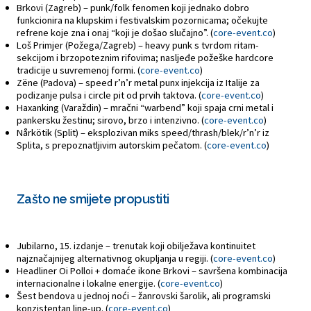
Brkovi (Zagreb) – punk/folk fenomen koji jednako dobro
funkcionira na klupskim i festivalskim pozornicama; očekujte
refrene koje zna i onaj “koji je došao slučajno”. (
core-event.co
)
Loš Primjer (Požega/Zagreb) – heavy punk s tvrdom ritam-
sekcijom i brzopoteznim rifovima; nasljeđe požeške hardcore
tradicije u suvremenoj formi. (
core-event.co
)
Zëne (Padova) – speed r’n’r metal punx injekcija iz Italije za
podizanje pulsa i circle pit od prvih taktova. (
core-event.co
)
Haxanking (Varaždin) – mračni “warbend” koji spaja crni metal i
pankersku žestinu; sirovo, brzo i intenzivno. (
core-event.co
)
Nårkötik (Split) – eksplozivan miks speed/thrash/blek/r’n’r iz
Splita, s prepoznatljivim autorskim pečatom. (
core-event.co
)
Zašto ne smijete propustiti
Jubilarno, 15. izdanje – trenutak koji obilježava kontinuitet
najznačajnijeg alternativnog okupljanja u regiji. (
core-event.co
)
Headliner Oi Polloi + domaće ikone Brkovi – savršena kombinacija
internacionalne i lokalne energije. (
core-event.co
)
Šest bendova u jednoj noći – žanrovski šarolik, ali programski
konzistentan line-up. (
core-event.co
)