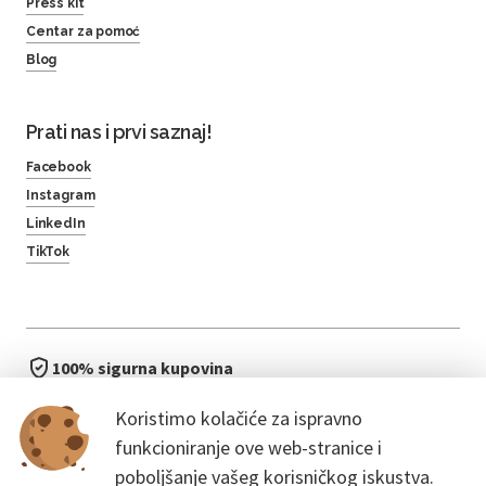
Press kit
Centar za pomoć
Blog
Prati nas i prvi saznaj!
Facebook
Instagram
LinkedIn
TikTok
100% sigurna kupovina
brzo i jednostavno
Koristimo kolačiće za ispravno
bez čekanja u redu
funkcioniranje ove web-stranice i
poboljšanje vašeg korisničkog iskustva.