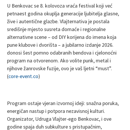
U Benkovac se 8. kolovoza vraća festival koji već
petnaest godina okuplja generacije ljubitelja glasne,
žive i autentične glazbe. Vlajternativa je postala
središnje mjesto susreta domaće i regionalne
alternativne scene – od DIY korijena do imena koja
pune klubove i dvorišta – a jubilarno izdanje 2026.
donosi šest pomno odabranih bendova i cjelonoćni
program na otvorenom. Ako volite punk, metal i
njihove žanrovske fuzije, ovo je vaš ljetni “must”.
(
core-event.co
)
Program ostaje vjeran izvornoj ideji: snažna poruka,
energičan nastup i potpora nezavisnoj kulturi.
Organizator, Udruga Vlajter-ego Benkovac, i ove
godine spaja duh subkulture s pristupačnim,