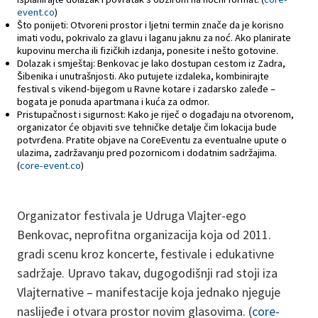
event.co
)
Što ponijeti: Otvoreni prostor i ljetni termin znače da je korisno
imati vodu, pokrivalo za glavu i laganu jaknu za noć. Ako planirate
kupovinu mercha ili fizičkih izdanja, ponesite i nešto gotovine.
Dolazak i smještaj: Benkovac je lako dostupan cestom iz Zadra,
Šibenika i unutrašnjosti. Ako putujete izdaleka, kombinirajte
festival s vikend-bijegom u Ravne kotare i zadarsko zaleđe –
bogata je ponuda apartmana i kuća za odmor.
Pristupačnost i sigurnost: Kako je riječ o događaju na otvorenom,
organizator će objaviti sve tehničke detalje čim lokacija bude
potvrđena. Pratite objave na CoreEventu za eventualne upute o
ulazima, zadržavanju pred pozornicom i dodatnim sadržajima.
(
core-event.co
)
Organizator festivala je Udruga Vlajter-ego
Benkovac, neprofitna organizacija koja od 2011.
gradi scenu kroz koncerte, festivale i edukativne
sadržaje. Upravo takav, dugogodišnji rad stoji iza
Vlajternative – manifestacije koja jednako njeguje
naslijeđe i otvara prostor novim glasovima. (
core-