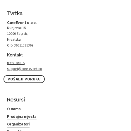
Tvrtka
CoreEvent d.o.o.
Dunjevac 15,
10000 Zagreb,
Hrvatska
OIB: 36611335369
Kontakt
0989187815
support@core-event.co
POŠALJI PORUKU
Resursi
O nama
Prodajna mjesta
Organizatori