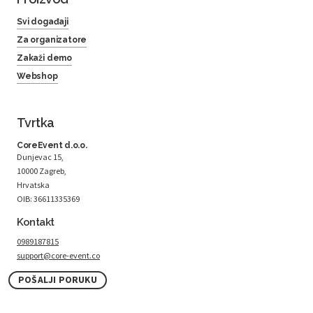
Svi događaji
Za organizatore
Zakaži demo
Webshop
Tvrtka
CoreEvent d.o.o.
Dunjevac 15,
10000 Zagreb,
Hrvatska
OIB: 36611335369
Kontakt
0989187815
support@core-event.co
POŠALJI PORUKU