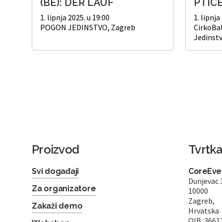
(BE): DER LAUF
PTIC
1. lipnja 2025. u 19:00
1. lipnja
POGON JEDINSTVO, Zagreb
CirkoBa
Jedinst
Proizvod
Tvrtk
Svi događaji
CoreEven
Dunjevac 
Za organizatore
10000
Zagreb,
Zakaži demo
Hrvatska
OIB: 3661