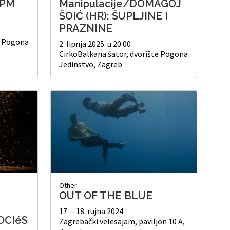
LPM
Manipulacije/DOMAGOJ
ŠOIĆ (HR): ŠUPLJINE I
PRAZNINE
e Pogona
2. lipnja 2025. u 20:00
CirkoBalkana šator, dvorište Pogona
Jedinstvo, Zagreb
Other
OUT OF THE BLUE
17. – 18. rujna 2024.
OCIéS
Zagrebački velesajam, paviljon 10 A,