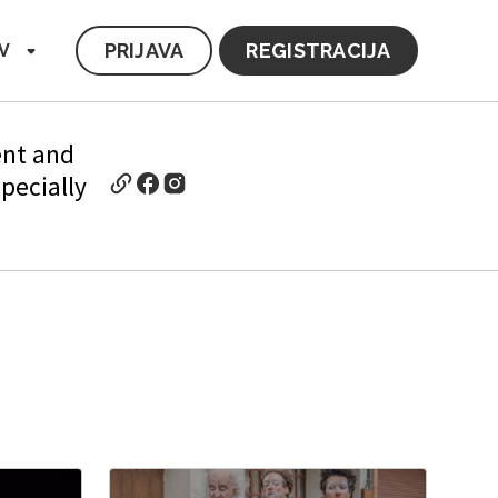
PRIJAVA
REGISTRACIJA
V
ent and
pecially