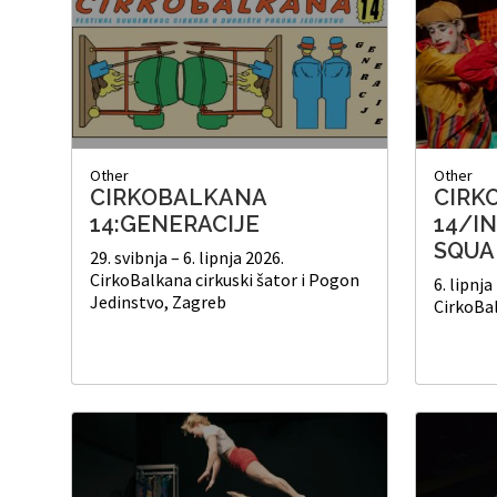
Other
Other
CIRKOBALKANA
CIRK
14:GENERACIJE
14/I
SQUAD
29. svibnja – 6. lipnja 2026.
CirkoBalkana cirkuski šator i Pogon
6. lipnja
Jedinstvo, Zagreb
CirkoBa