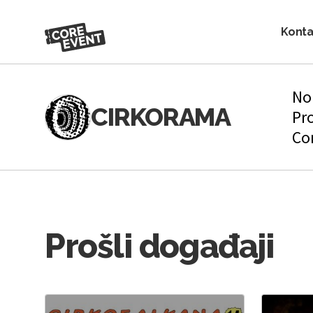
Konta
No
CIRKORAMA
Pr
Co
Prošli događaji