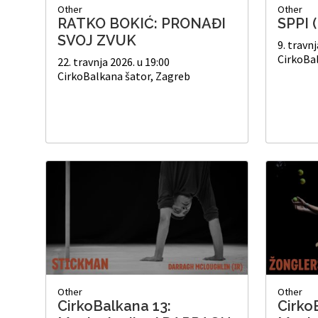
Other
Other
RATKO BOKIĆ: PRONAĐI
SPPI 
SVOJ ZVUK
9. travnj
CirkoBa
22. travnja 2026. u 19:00
CirkoBalkana šator, Zagreb
Other
Other
CirkoBalkana 13:
Cirko