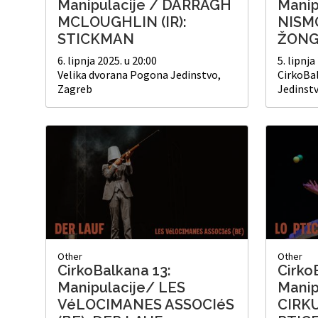
Manipulacije / DARRAGH
Manip
MCLOUGHLIN (IR):
NISMO
STICKMAN
ŽONG
6. lipnja 2025. u 20:00
5. lipnja
Velika dvorana Pogona Jedinstvo,
CirkoBa
Zagreb
Jedinst
Other
Other
CirkoBalkana 13:
Cirko
Manipulacije/ LES
Manip
VéLOCIMANES ASSOCIéS
CIRKU