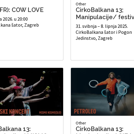
Other
(FR): COW LOVE
CirkoBalkana 13;
Manipulacije/ festi
a 2026. u 20:00
lkana šator, Zagreb
31. svibnja – 8. lipnja 2025.
CirkoBalkana šator i Pogon
Jedinstvo, Zagreb
Other
Balkana 13:
CirkoBalkana 13: