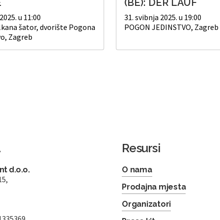
E
(BE): DER LAUF
 2025. u 11:00
31. svibnja 2025. u 19:00
lkana šator, dvorište Pogona
POGON JEDINSTVO, Zagreb
vo, Zagreb
a
Resursi
t d.o.o.
O nama
15,
Prodajna mjesta
Organizatori
1335369