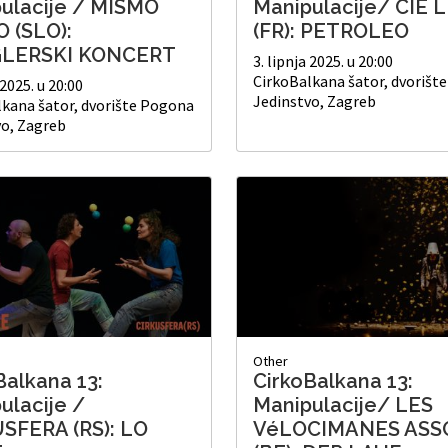
ulacije / MISMO
Manipulacije/ CIE 
 (SLO):
(FR): PETROLEO
LERSKI KONCERT
3. lipnja 2025. u 20:00
CirkoBalkana šator, dvorišt
 2025. u 20:00
Jedinstvo, Zagreb
lkana šator, dvorište Pogona
vo, Zagreb
Other
Balkana 13:
CirkoBalkana 13:
ulacije /
Manipulacije/ LES
SFERA (RS): LO
VéLOCIMANES ASS