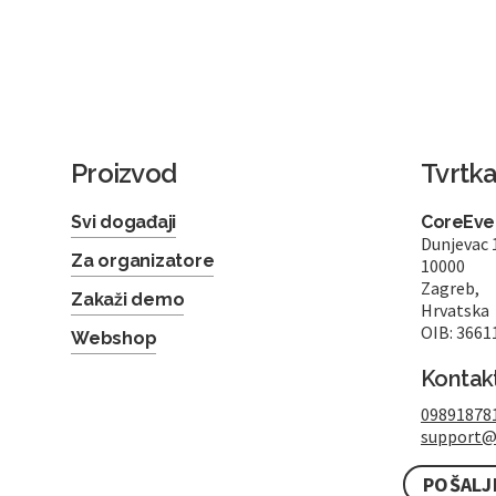
Proizvod
Tvrtk
Svi događaji
CoreEven
Dunjevac 
Za organizatore
10000
Zagreb,
Zakaži demo
Hrvatska
OIB: 3661
Webshop
Kontak
09891878
support@
POŠALJ