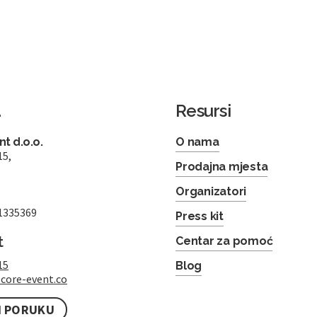
a
Resursi
t d.o.o.
O nama
15,
Prodajna mjesta
Organizatori
1335369
Press kit
t
Centar za pomoć
15
Blog
core-event.co
I PORUKU