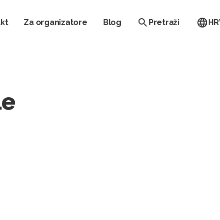
kt
Za organizatore
Blog
Pretraži
HR
le