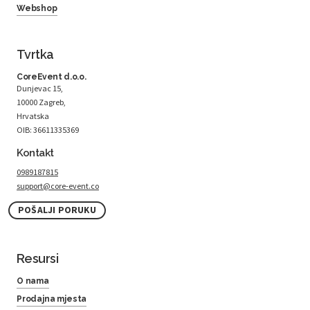
Webshop
Tvrtka
CoreEvent d.o.o.
Dunjevac 15,
10000 Zagreb,
Hrvatska
OIB: 36611335369
Kontakt
0989187815
support@core-event.co
POŠALJI PORUKU
Resursi
O nama
Prodajna mjesta