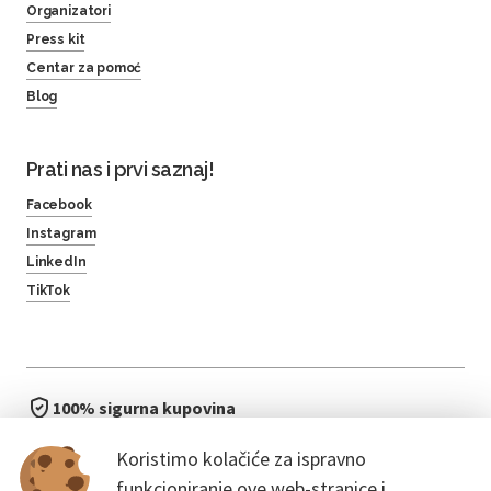
Organizatori
Press kit
Centar za pomoć
Blog
Prati nas i prvi saznaj!
Facebook
Instagram
LinkedIn
TikTok
100% sigurna kupovina
brzo i jednostavno
Koristimo kolačiće za ispravno
bez čekanja u redu
funkcioniranje ove web-stranice i