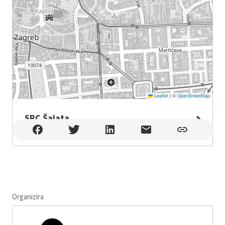
Leaflet
|
©
OpenStreetMap
SRC Šalata
SRC Šalata , Zagreb
Organizira