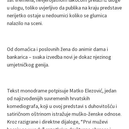
u ulogu, toliko uvjerljivo da publika na kraju predstave
nerijetko ostaje u nedoumici koliko se glumica
nalazilo na sceni.
Od domaćica i poslovnih žena do animir dama i
bankarica – svaka izvedba novi je dokaz njezinog
umjetničkog genija.
Tekst monodrame potpisuje Matko Elezović, jedan
od najizvođenijih suvremenih hrvatskih
komediografa, koji u ovoj predstavi s duhovitošću i
satiričnom oštrinom istražuje muško-ženske odnose.
Kroz razigrane i direktne dijaloge, “Prvi muževi