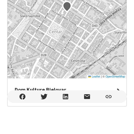
Leaflet
|
©
OpenStreetMap
Dom Kulture Bjelovar
Dom Kulture Bjelovar , Bjelovar