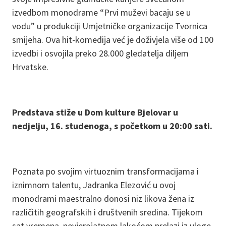
izvedbom monodrame “Prvi muževi bacaju se u
vodu” u produkciji Umjetničke organizacije Tvornica
smijeha. Ova hit-komedija već je doživjela više od 100
izvedbi i osvojila preko 28.000 gledatelja diljem
Hrvatske.
Predstava stiže u Dom kulture Bjelovar u
nedjelju, 16. studenoga, s početkom u 20:00 sati.
Poznata po svojim virtuoznim transformacijama i
iznimnom talentu, Jadranka Elezović u ovoj
monodrami maestralno donosi niz likova žena iz
različitih geografskih i društvenih sredina. Tijekom
sat vremena, nevjerojatnom lakoćom prelazi iz uloge