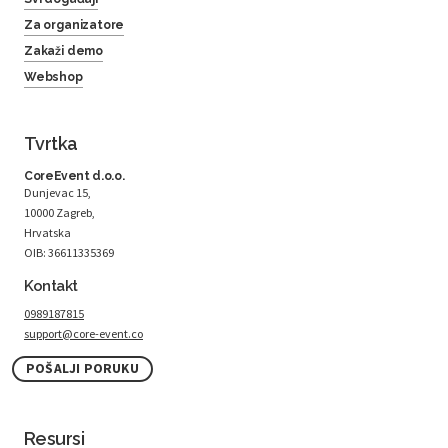
Za organizatore
Zakaži demo
Webshop
Tvrtka
CoreEvent d.o.o.
Dunjevac 15,
10000 Zagreb,
Hrvatska
OIB: 36611335369
Kontakt
0989187815
support@core-event.co
POŠALJI PORUKU
Resursi