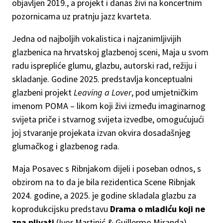
objavljen 2019., a projekt i danas živi na koncertnim
pozornicama uz pratnju jazz kvarteta.
Jedna od najboljih vokalistica i najzanimljivijih
glazbenica na hrvatskoj glazbenoj sceni, Maja u svom
radu isprepliće glumu, glazbu, autorski rad, režiju i
skladanje. Godine 2025. predstavlja konceptualni
glazbeni projekt
Leaving a Lover
, pod umjetničkim
imenom POMA – likom koji živi između imaginarnog
svijeta priče i stvarnog svijeta izvedbe, omogućujući
joj stvaranje projekata izvan okvira dosadašnjeg
glumačkog i glazbenog rada.
Maja Posavec s Ribnjakom dijeli i poseban odnos, s
obzirom na to da je bila rezidentica Scene Ribnjak
2024. godine, a 2025. je godine skladala glazbu za
koprodukcijsku predstavu
Drama o mladiću koji ne
zna plivati
(Ivor Martinić & Guillermo Miranda).