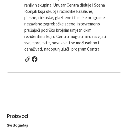
ranjivih skupina. Unutar Centra djeluje i Scena
Ribnjak koja okuplja raznolike kazališne,
plesne, cirkuske, glazbene i filmske programe
nezavisne zagrebačke scene, istovremeno
pružajući podršku brojnim umjetničkim
rezidentima koji u Centru mogu u miru razvijati
svoje projekte, povezivati ​​se međusobno i
osnaživati, nadopunjujući i program Centra.
Proizvod
Svi događaji