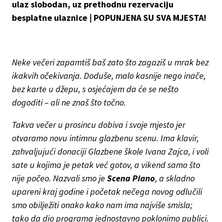
ulaz slobodan, uz prethodnu rezervaciju
besplatne ulaznice | POPUNJENA SU SVA MJESTA!
Neke večeri zapamtiš baš zato što zagaziš u mrak bez
ikakvih očekivanja. Doduše, malo kasnije nego inače,
bez karte u džepu, s osjećajem da će se nešto
dogoditi – ali ne znaš što točno.
Takva večer u prosincu dobiva i svoje mjesto jer
otvaramo novu intimnu glazbenu scenu. Ima klavir,
zahvaljujući donaciji Glazbene škole Ivana Zajca, i voli
sate u kojima je petak već gotov, a vikend samo što
nije počeo. Nazvali smo je
Scena Piano
, a skladno
upareni kraj godine i početak nečega novog odlučili
smo obilježiti onako kako nam ima najviše smisla;
tako da dio programa jednostavno poklonimo publici.