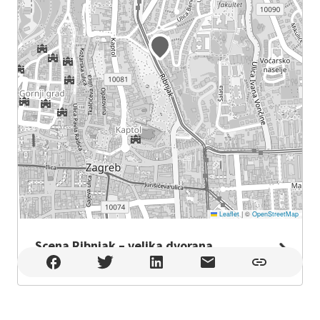
Leaflet
|
©
OpenStreetMap
Scena Ribnjak – velika dvorana
Scena Ribnjak – velika dvorana , Zagreb