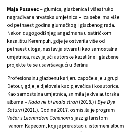
Maja Posavec
– glumica, glazbenica i višestruko
nagrađivana hrvatska umjetnica – iza sebe ima više
od petnaest godina glumačkog i glazbenog rada.
Nakon dugogodišnjeg angažmana u satiričkom
kazalištu Kerempuh, gdje je ostvarila više od
petnaest uloga, nastavlja stvarati kao samostalna
umjetnica, razvijajući autorske kazališne i glazbene
projekte te se usavršavajući u Berlinu.
Profesionalnu glazbenu karijeru započela je u grupi
Detour, gdje je djelovala kao pjevačica i koautorica.
Kao samostalna umjetnica, snimila je dva autorska
albuma –
Kada ne bi imala strah
(2018.) i
Bye Bye
Saturn
(2021.). Godine 2017. osmislila je program
Večer s Leonardom Cohenom
s jazz gitaristom
Ivanom Kapecom, koji je prerastao u istoimeni album