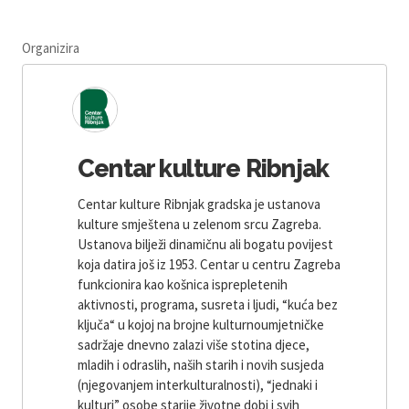
Organizira
Centar kulture Ribnjak
Centar kulture Ribnjak gradska je ustanova
kulture smještena u zelenom srcu Zagreba.
Ustanova bilježi dinamičnu ali bogatu povijest
koja datira još iz 1953. Centar u centru Zagreba
funkcionira kao košnica isprepletenih
aktivnosti, programa, susreta i ljudi, “kuća bez
ključa“ u kojoj na brojne kulturnoumjetničke
sadržaje dnevno zalazi više stotina djece,
mladih i odraslih, naših starih i novih susjeda
(njegovanjem interkulturalnosti), “jednaki i
kulturi” osobe starije životne dobi i svih