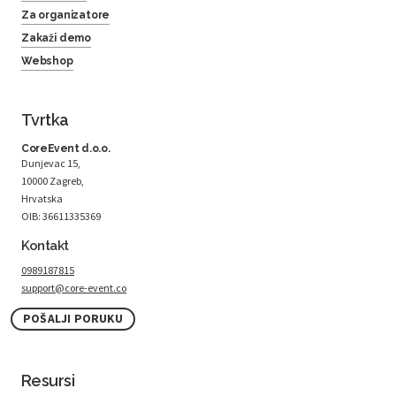
Za organizatore
Zakaži demo
Webshop
Tvrtka
CoreEvent d.o.o.
Dunjevac 15,
10000 Zagreb,
Hrvatska
OIB: 36611335369
Kontakt
0989187815
support@core-event.co
POŠALJI PORUKU
Resursi