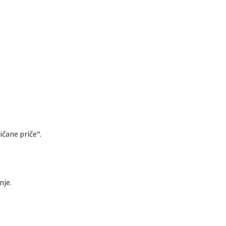
čane priče“.
nje.