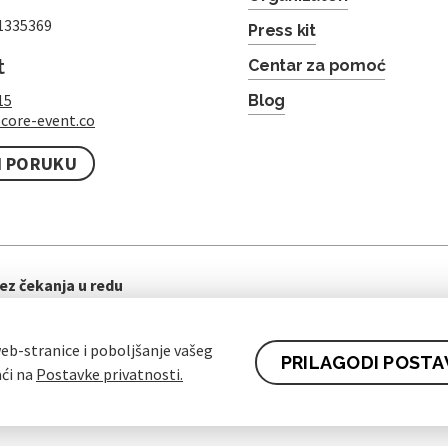
1335369
Press kit
t
Centar za pomoć
15
Blog
core-event.co
I PORUKU
ez čekanja u redu
eb-stranice i poboljšanje vašeg
PRILAGODI POSTA
aći na
Postavke privatnosti.
ti ugovora za kupce
Pravila zaštite osobnih podataka