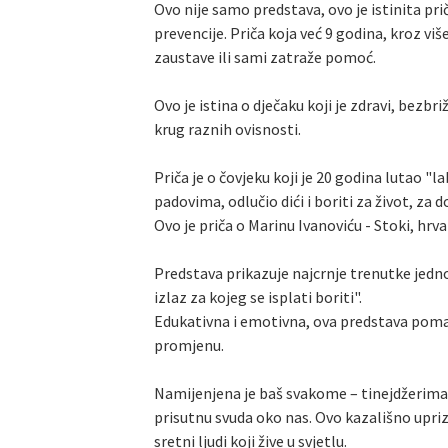
Ovo nije samo predstava, ovo je istinita p
prevencije. Priča koja već 9 godina, kroz vi
zaustave ili sami zatraže pomoć.
Ovo je istina o dječaku koji je zdravi, bezb
krug raznih ovisnosti.
Priča je o čovjeku koji je 20 godina lutao 
padovima, odlučio dići i boriti za život, za d
Ovo je priča o Marinu Ivanoviću - Stoki, hr
Predstava prikazuje najcrnje trenutke jedno
izlaz za kojeg se isplati boriti".
Edukativna i emotivna, ova predstava poma
promjenu.
Namijenjena je baš svakome – tinejdžerima,
prisutnu svuda oko nas. Ovo kazališno upriz
sretni ljudi koji žive u svjetlu.