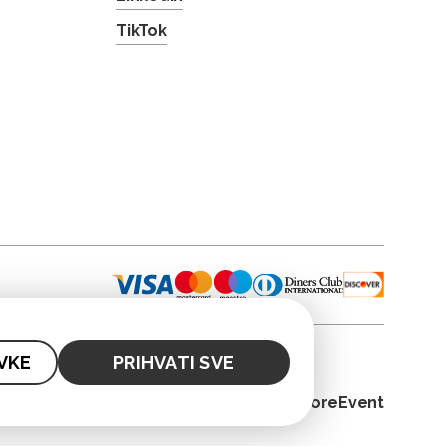
TikTok
VKE
PRIHVATI SVE
© 2026. CoreEvent