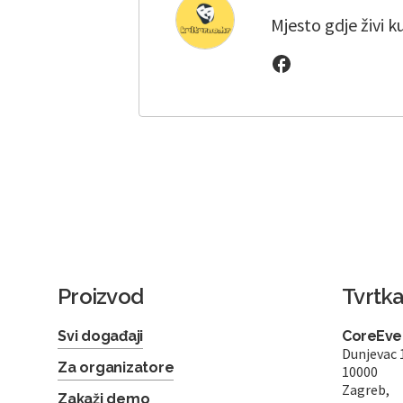
Mjesto gdje živi k
Proizvod
Tvrtk
Svi događaji
CoreEven
Dunjevac 
Za organizatore
10000
Zagreb,
Zakaži demo