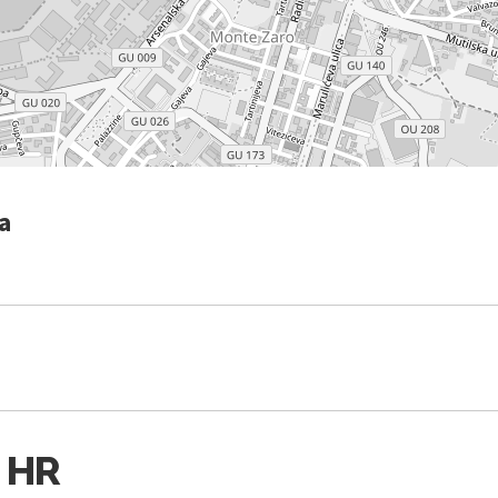
a
 HR