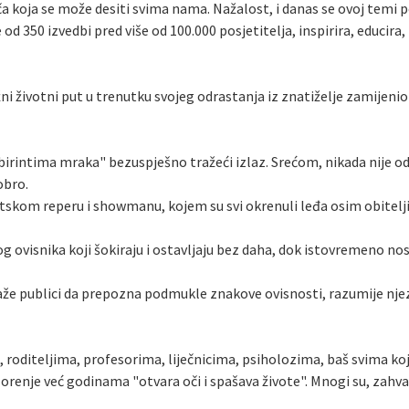
riča koja se može desiti svima nama. Nažalost, i danas se ovoj te
še od 350 izvedbi pred više od 100.000 posjetitelja, inspirira, educi
rižni životni put u trenutku svojeg odrastanja iz znatiželje zamijeni
"labirintima mraka" bezuspješno tražeći izlaz. Srećom, nikada nij
obro.
vatskom reperu i showmanu, kojem su svi okrenuli leđa osim obitelji
g ovisnika koji šokiraju i ostavljaju bez daha, dok istovremeno nos
že publici da prepozna podmukle znakove ovisnosti, razumije njez
 roditeljima, profesorima, liječnicima, psiholozima, baš svima ko
orenje već godinama "otvara oči i spašava živote". Mnogi su, zahva