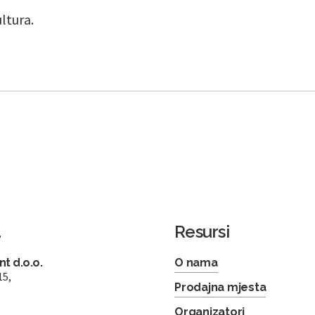
ultura.
a
Resursi
t d.o.o.
O nama
15,
Prodajna mjesta
Organizatori