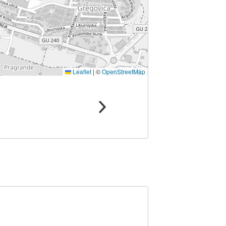
Leaflet
|
©
OpenStreetMap