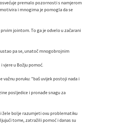
mi posvećuje premalo pozornosti s namjerom
ra, motivira i mnogima je pomogla da se
o prvim jointom. To ga je odvelo u začarani
e odustao pa se, unatoč mnogobrojnim
 i vjere u Božju pomoć.
e važnu poruku: "baš uvijek postoji nada i
ine posljedice i pronađe snagu za
ji žele bolje razumjeti ovu problematiku
ljujući tome, zatražili pomoć i danas su