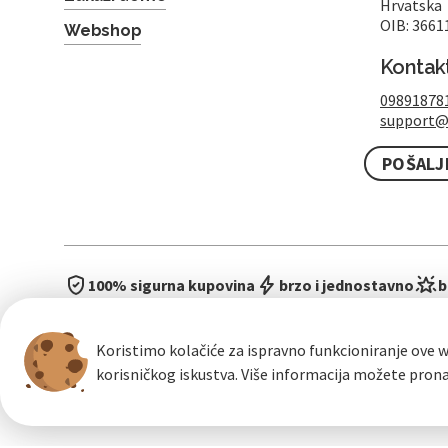
Hrvatska
OIB: 3661
Webshop
Kontak
09891878
support@
POŠALJ
100% sigurna kupovina
brzo i jednostavno
b
Koristimo kolačiće za ispravno funkcioniranje ove w
korisničkog iskustva. Više informacija možete pron
Opći uvje