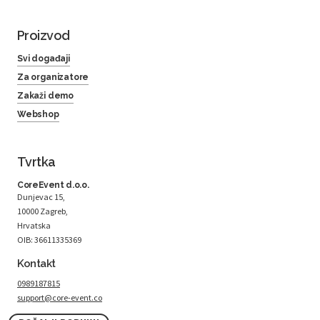
Proizvod
Svi događaji
Za organizatore
Zakaži demo
Webshop
Tvrtka
CoreEvent d.o.o.
Dunjevac 15,
10000 Zagreb,
Hrvatska
OIB: 36611335369
Kontakt
0989187815
support@core-event.co