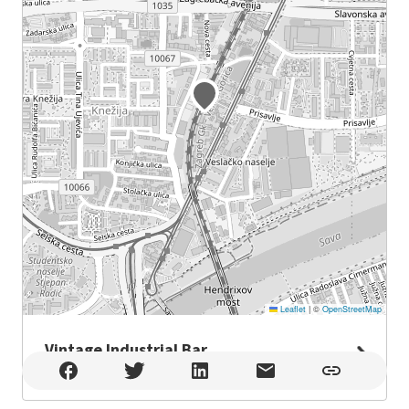
Leaflet
|
©
OpenStreetMap
Vintage Industrial Bar
Vintage Industrial Bar , Zagreb