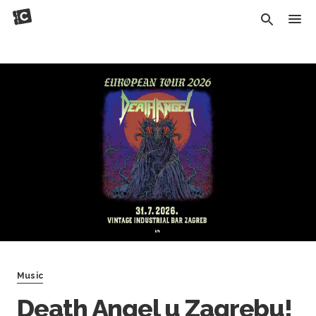
Music
Death Angel u Zagrebu!