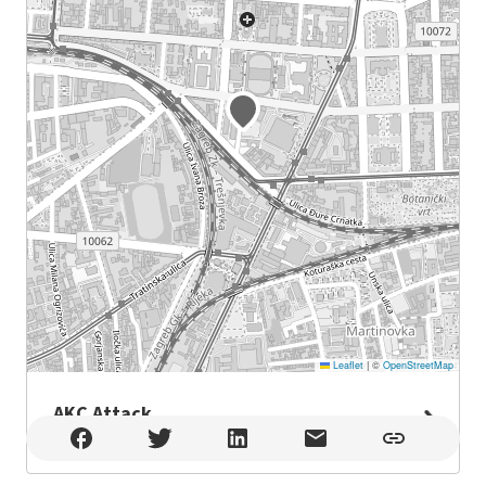
Leaflet
|
©
OpenStreetMap
AKC Attack
AKC Attack , Zagreb