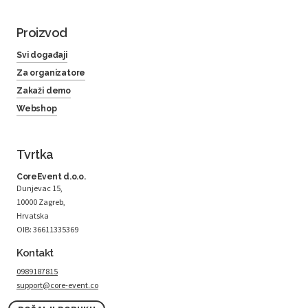
Proizvod
Svi događaji
Za organizatore
Zakaži demo
Webshop
Tvrtka
CoreEvent d.o.o.
Dunjevac 15,
10000 Zagreb,
Hrvatska
OIB: 36611335369
Kontakt
0989187815
support@core-event.co