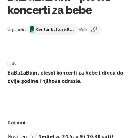
koncerti za bebe
Organizira
Web
Centar kulture Ribnjak
Opis
BaBuLaBum, plesni koncerti za bebe i djecu do
dvije godine i njihove odrasle.
Datumi
:
Novi termini:
Nedjelja, 24.5. u 9 i 10:30 sati!