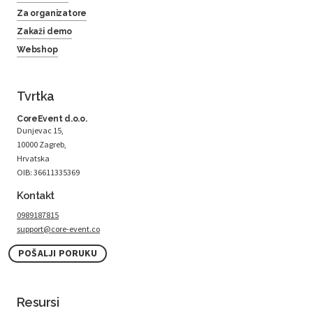
Za organizatore
Zakaži demo
Webshop
Tvrtka
CoreEvent d.o.o.
Dunjevac 15,
10000 Zagreb,
Hrvatska
OIB: 36611335369
Kontakt
0989187815
support@core-event.co
POŠALJI PORUKU
Resursi