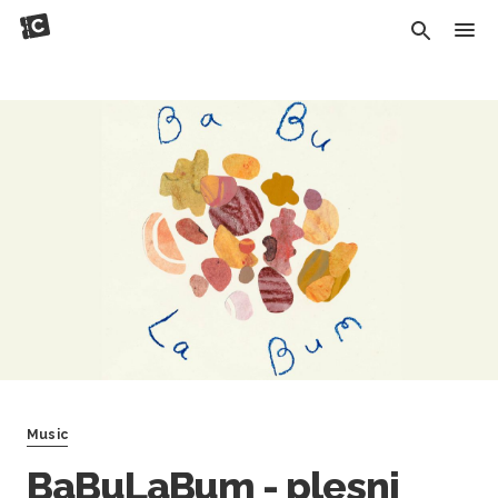
Music
BaBuLaBum - plesni