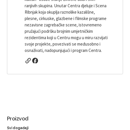
ranjivih skupina. Unutar Centra djeluje i Scena
Ribnjak koja okuplja raznolike kazališne,
plesne, cirkuske, glazbene i filmske programe
nezavisne zagrebačke scene, istovremeno
pružajući podršku brojnim umjetničkim
rezidentima koji u Centru mogu u miru razvijati
svoje projekte, povezivati ​​se međusobno i
osnaživati, nadopunjujući i program Centra.
Proizvod
Svi događaji