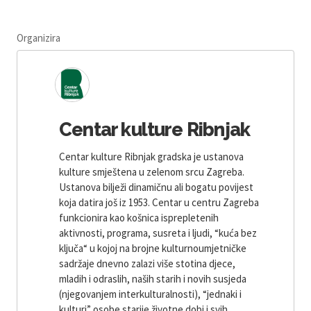
Organizira
Centar kulture Ribnjak
Centar kulture Ribnjak gradska je ustanova
kulture smještena u zelenom srcu Zagreba.
Ustanova bilježi dinamičnu ali bogatu povijest
koja datira još iz 1953. Centar u centru Zagreba
funkcionira kao košnica isprepletenih
aktivnosti, programa, susreta i ljudi, “kuća bez
ključa“ u kojoj na brojne kulturnoumjetničke
sadržaje dnevno zalazi više stotina djece,
mladih i odraslih, naših starih i novih susjeda
(njegovanjem interkulturalnosti), “jednaki i
kulturi” osobe starije životne dobi i svih