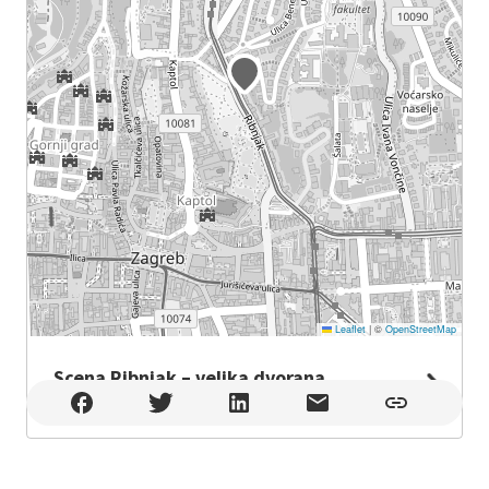
Leaflet
|
©
OpenStreetMap
Scena Ribnjak – velika dvorana
Scena Ribnjak – velika dvorana , Zagreb