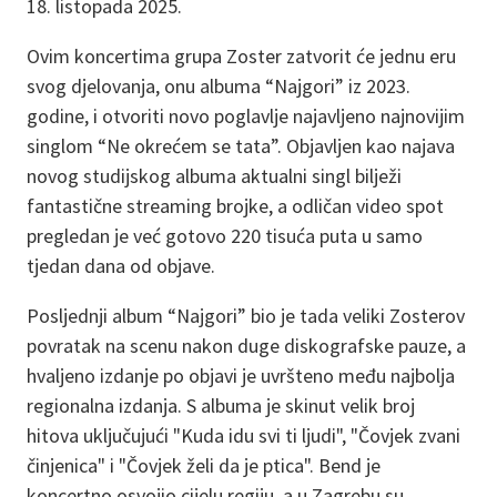
18. listopada 2025.
Ovim koncertima grupa Zoster zatvorit će jednu eru
svog djelovanja, onu albuma “Najgori” iz 2023.
godine, i otvoriti novo poglavlje najavljeno najnovijim
singlom “Ne okrećem se tata”. Objavljen kao najava
novog studijskog albuma aktualni singl bilježi
fantastične streaming brojke, a odličan video spot
pregledan je već gotovo 220 tisuća puta u samo
tjedan dana od objave.
Posljednji album “Najgori” bio je tada veliki Zosterov
povratak na scenu nakon duge diskografske pauze, a
hvaljeno izdanje po objavi je uvršteno među najbolja
regionalna izdanja. S albuma je skinut velik broj
hitova uključujući "Kuda idu svi ti ljudi", "Čovjek zvani
činjenica" i "Čovjek želi da je ptica". Bend je
koncertno osvojio cijelu regiju, a u Zagrebu su