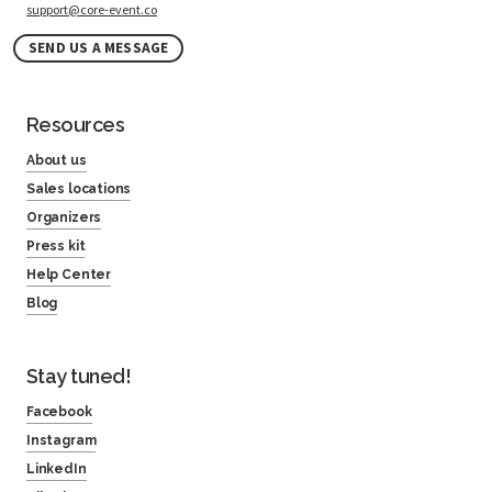
support@core-event.co
SEND US A MESSAGE
Resources
About us
Sales locations
Organizers
Press kit
Help Center
Blog
Stay tuned!
Facebook
Instagram
LinkedIn