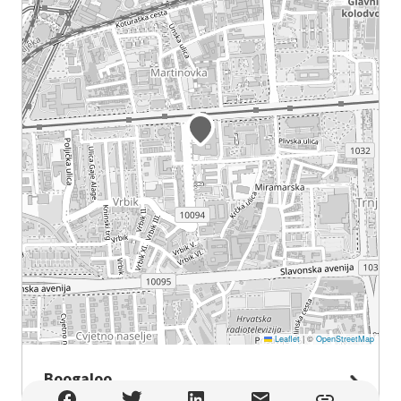
Leaflet
|
©
OpenStreetMap
Boogaloo
Boogaloo , Zagreb