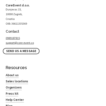
CoreEvent d.o.o.
Dunjevac 15,
10000 Zagreb,
Croatia
OIB: 36611335369
Contact
0989187815
support@core-event.co
SEND US A MESSAGE
Resources
About us
Sales locations
Organizers
Press kit
Help Center
Blog