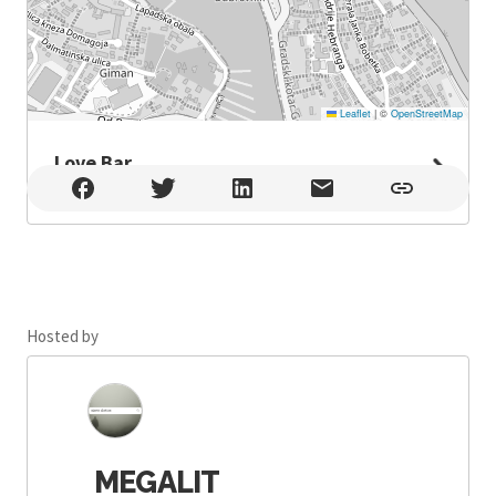
Leaflet
|
©
OpenStreetMap
Love Bar
Love Bar , Dubrovnik
Hosted by
MEGALIT