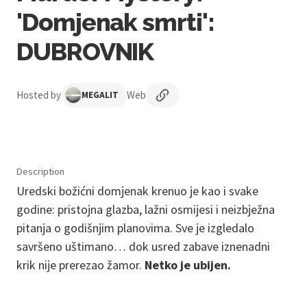
'Domjenak smrti':
DUBROVNIK
Hosted by
Web
MEGALIT
Description
Uredski božićni domjenak krenuo je kao i svake
godine: pristojna glazba, lažni osmijesi i neizbježna
pitanja o godišnjim planovima. Sve je izgledalo
savršeno uštimano… dok usred zabave iznenadni
krik nije prerezao žamor.
Netko je ubijen.