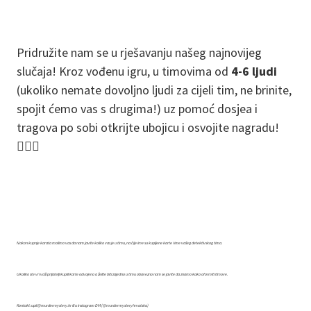
Pridružite nam se u rješavanju našeg najnovijeg
slučaja! Kroz vođenu igru, u timovima od
4-6 ljudi
(ukoliko nemate dovoljno ljudi za cijeli tim, ne brinite,
spojit ćemo vas s drugima!) uz pomoć dosjea i
tragova po sobi otkrijte ubojicu i osvojite nagradu!
🕵️‍♀️✨
Nakon kupnje karata molimo vas da nam javite koliko vas je u timu, na čije ime su kupljene karte i ime vašeg detektivskog tima.
Ukoliko ste vi i vaši prijatelji kupili karte odvojeno a želite biti zajedno u timu obavezno nam se javite da znamo kako oformiti timove.
Kontakt: upit@murdermystery.hr ili u instagram DM (@murdermysteryhrvatska)