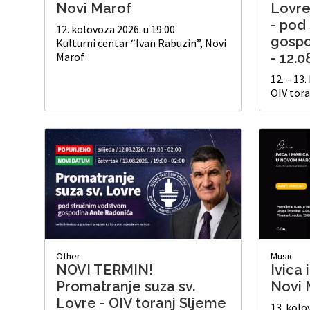
Novi Marof
Lovre
- pod
12. kolovoza 2026. u 19:00
gospo
Kulturni centar “Ivan Rabuzin”, Novi
Marof
- 12.0
12. – 13
OIV tora
Other
Music
NOVI TERMIN!
Ivica 
Promatranje suza sv.
Novi 
Lovre - OIV toranj Sljeme
13. kolo