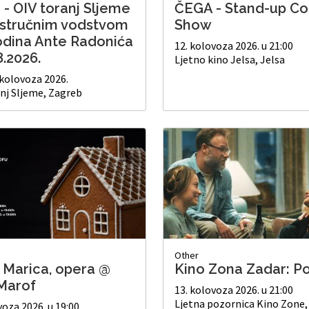
 - OIV toranj Sljeme
ČEGA - Stand-up C
 stručnim vodstvom
Show
dina Ante Radonića
12. kolovoza 2026. u 21:00
8.2026.
Ljetno kino Jelsa, Jelsa
. kolovoza 2026.
nj Sljeme, Zagreb
Other
i Marica, opera @
Kino Zona Zadar: Po
Marof
13. kolovoza 2026. u 21:00
Ljetna pozornica Kino Zone,
voza 2026. u 19:00