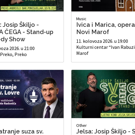
Music
 Josip Škiljo -
Ivica i Marica, oper
 ČEGA - Stand-up
Novi Marof
dy Show
11. kolovoza 2026. u 19:00
Kulturni centar “Ivan Rabuzi
voza 2026. u 21:00
Marof
 Preko, Preko
Other
tranje suza sv.
Jelsa: Josip Škiljo 