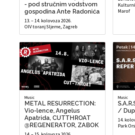
- pod stručnim vodstvom
Kulturni
gospodina Ante Radonića
Marof
13. – 14. kolovoza 2026.
OIV toranj Sljeme, Zagreb
Music
Music
METAL RESURRECTION:
S.A.R
Vio-lence, Angelus
/ Dup
Apatrida, CUTTHROAT
14. kolo
@REGENERATOR, ZABOK
Park Ors
14. – 15. kolovoza 2026.