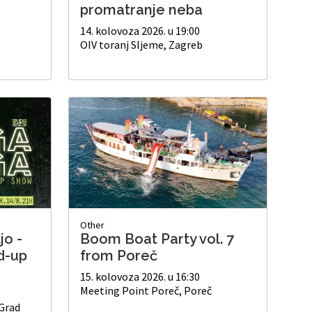
promatranje neba
14. kolovoza 2026. u 19:00
OIV toranj Sljeme, Zagreb
Other
jo -
Boom Boat Party vol. 7
d-up
from Poreč
15. kolovoza 2026. u 16:30
Meeting Point Poreč, Poreč
 Grad